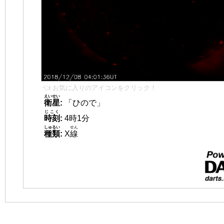
👈 お気に入りのアイコンをクリック！
えいせい
衛星
:
「ひので」
じこく
時刻
:
4時1分
しゅるい
せん
種類
:
X
線