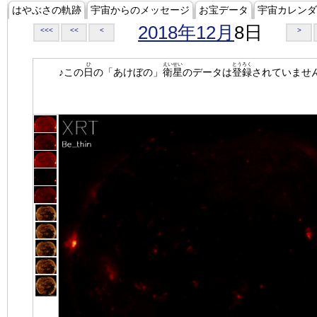
はやぶさの軌跡
宇宙からのメッセージ
お宝データ
宇宙カレンダ
2018年12月
8日
<<<
<<
<
>
ひ
えいせい
とうろく
♪この
日
の「あけぼの」
衛星
のデータは
登録
されていませ