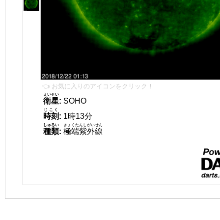
👈 お気に入りのアイコンをクリック！
えいせい
衛星
:
SOHO
じこく
時刻
:
1時13分
しゅるい
きょくたんしがいせん
種類
:
極端紫外線