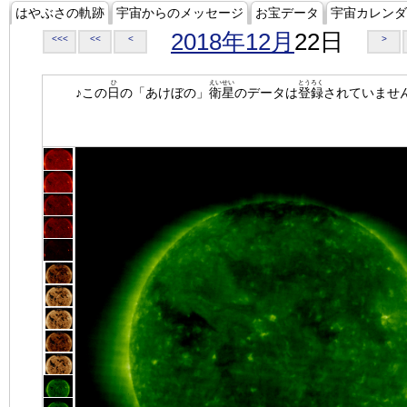
はやぶさの軌跡
宇宙からのメッセージ
お宝データ
宇宙カレンダ
2018年12月
22日
<<<
<<
<
>
ひ
えいせい
とうろく
♪この
日
の「あけぼの」
衛星
のデータは
登録
されていませ