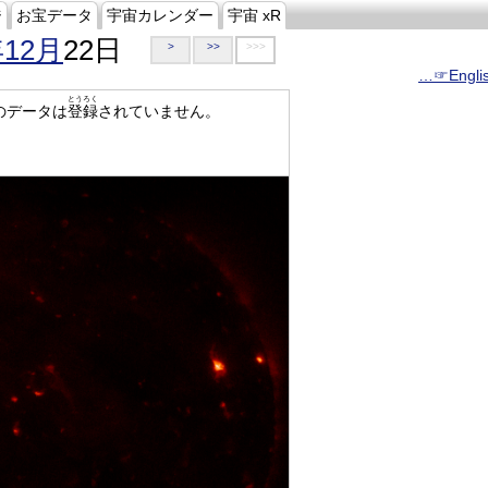
ジ
お宝データ
宇宙カレンダー
宇宙 xR
年12月
22日
>
>>
>>>
…☞Engli
とうろく
のデータは
登録
されていません。