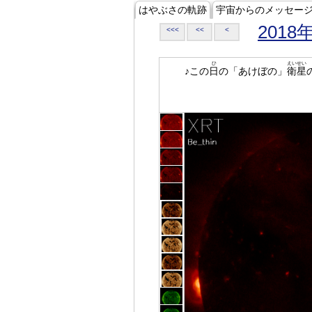
はやぶさの軌跡
宇宙からのメッセー
2018
<<<
<<
<
ひ
えいせい
♪この
日
の「あけぼの」
衛星