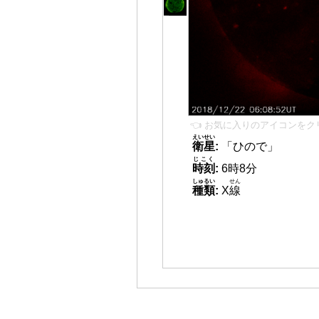
👈 お気に入りのアイコンをク
えいせい
衛星
:
「ひので」
じこく
時刻
:
6時8分
しゅるい
せん
種類
:
X
線