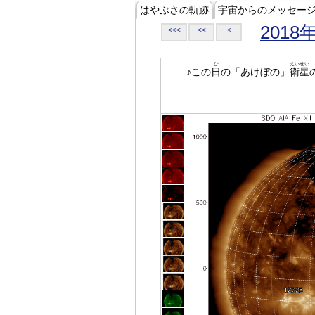
はやぶさの軌跡
宇宙からのメッセー
2018
<<<
<<
<
ひ
えいせい
♪この
日
の「あけぼの」
衛星