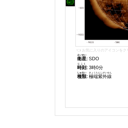
👈 お気に入りのアイコンをク
えいせい
衛星
:
SDO
じこく
時刻
:
3時0分
しゅるい
きょくたんしがいせん
種類
:
極端紫外線