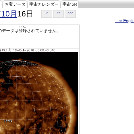
ジ
お宝データ
宇宙カレンダー
宇宙 xR
年10月
16日
>
>>
>>>
…☞Engli
とうろく
のデータは
登録
されていません。