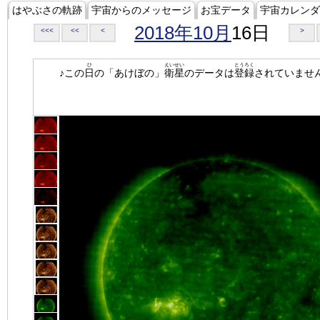
はやぶさの軌跡
宇宙からのメッセージ
お宝データ
宇宙カレンダ
2018年10月
16日
<<<
<<
<
>
ひ
えいせい
とうろく
♪この
日
の「あけぼの」
衛星
のデータは
登録
されていませ