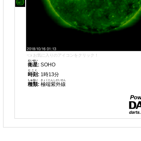
👈 お気に入りのアイコンをクリック！
えいせい
衛星
:
SOHO
じこく
時刻
:
1時13分
しゅるい
きょくたんしがいせん
種類
:
極端紫外線