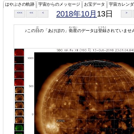
はやぶさの軌跡
宇宙からのメッセージ
お宝データ
宇宙カレンダ
2018年10月
13日
<<<
<<
<
>
ひ
えいせい
とうろく
♪この
日
の「あけぼの」
衛星
のデータは
登録
されていませ