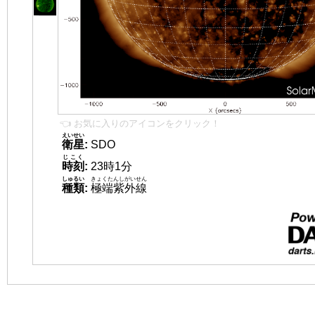
👈 お気に入りのアイコンをクリック！
えいせい
衛星
:
SDO
じこく
時刻
:
23時1分
しゅるい
きょくたんしがいせん
種類
:
極端紫外線