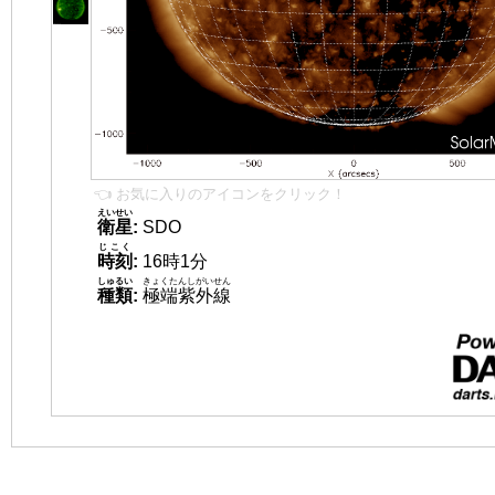
👈 お気に入りのアイコンをクリック！
えいせい
衛星
:
SDO
じこく
時刻
:
16時1分
しゅるい
きょくたんしがいせん
種類
:
極端紫外線