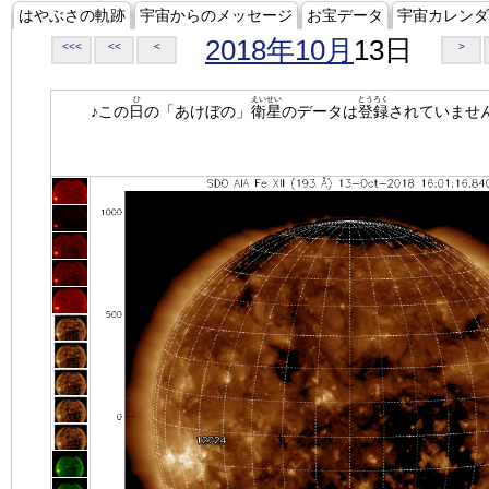
はやぶさの軌跡
宇宙からのメッセージ
お宝データ
宇宙カレンダ
2018年10月
13日
<<<
<<
<
>
ひ
えいせい
とうろく
♪この
日
の「あけぼの」
衛星
のデータは
登録
されていませ