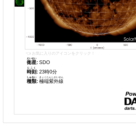
👈 お気に入りのアイコンをクリック！
えいせい
衛星
:
SDO
じこく
時刻
:
23時0分
しゅるい
きょくたんしがいせん
種類
:
極端紫外線