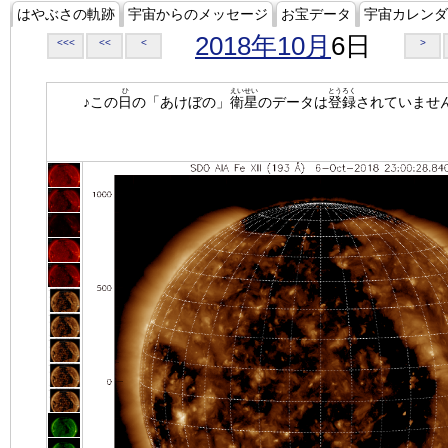
はやぶさの軌跡
宇宙からのメッセージ
お宝データ
宇宙カレンダ
2018年10月
6日
<<<
<<
<
>
ひ
えいせい
とうろく
♪この
日
の「あけぼの」
衛星
のデータは
登録
されていませ