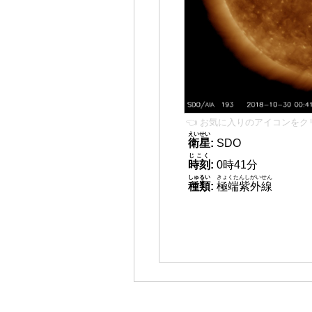
👈 お気に入りのアイコンをク
えいせい
衛星
:
SDO
じこく
時刻
:
0時41分
しゅるい
きょくたんしがいせん
種類
:
極端紫外線