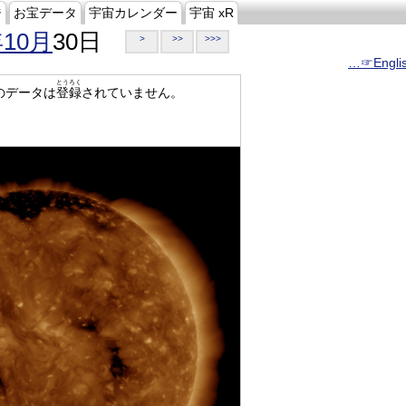
ジ
お宝データ
宇宙カレンダー
宇宙 xR
年10月
30日
>
>>
>>>
…☞Engli
とうろく
のデータは
登録
されていません。