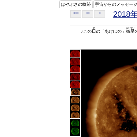
はやぶさの軌跡
宇宙からのメッセー
2018
<<<
<<
<
ひ
えいせい
♪この
日
の「あけぼの」
衛星