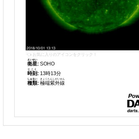
👈 お気に入りのアイコンをクリック！
えいせい
衛星
:
SOHO
じこく
時刻
:
13時13分
しゅるい
きょくたんしがいせん
種類
:
極端紫外線