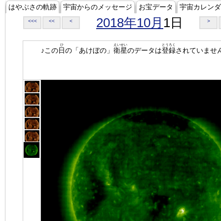
はやぶさの軌跡
宇宙からのメッセージ
お宝データ
宇宙カレンダ
2018年10月
1日
<<<
<<
<
>
ひ
えいせい
とうろく
♪この
日
の「あけぼの」
衛星
のデータは
登録
されていませ