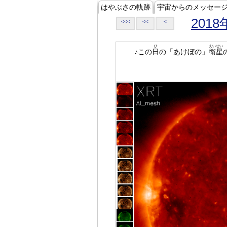
はやぶさの軌跡
宇宙からのメッセー
2018
<<<
<<
<
ひ
えいせい
♪この
日
の「あけぼの」
衛星