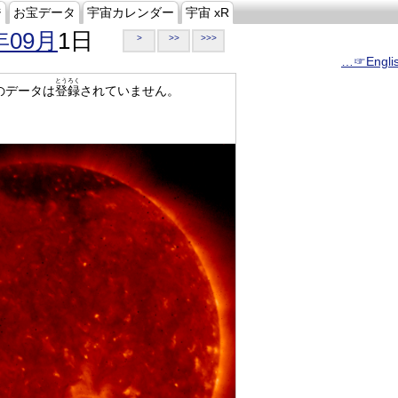
ジ
お宝データ
宇宙カレンダー
宇宙 xR
年09月
1日
>
>>
>>>
…☞Engli
とうろく
のデータは
登録
されていません。