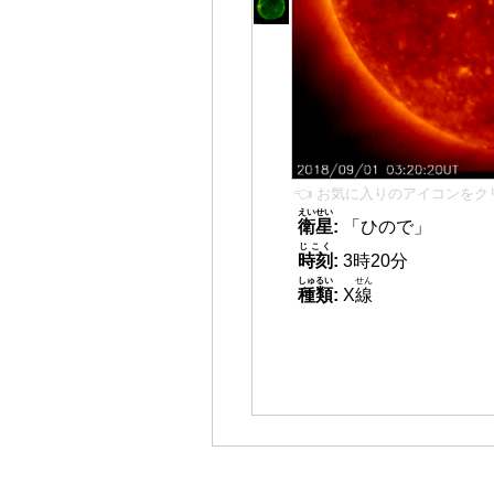
👈 お気に入りのアイコンをク
えいせい
衛星
:
「ひので」
じこく
時刻
:
3時20分
しゅるい
せん
種類
:
X
線