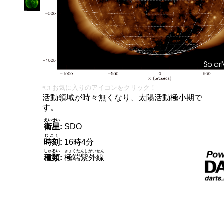
👈 お気に入りのアイコンをクリック！
活動領域が時々無くなり、太陽活動極小期で
す。
えいせい
衛星
:
SDO
じこく
時刻
:
16時4分
しゅるい
きょくたんしがいせん
種類
:
極端紫外線