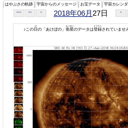
はやぶさの軌跡
宇宙からのメッセージ
お宝データ
宇宙カレンダ
2018年06月
27日
<<<
<<
<
>
ひ
えいせい
とうろく
♪この
日
の「あけぼの」
衛星
のデータは
登録
されていませ