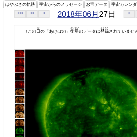
はやぶさの軌跡
宇宙からのメッセージ
お宝データ
宇宙カレンダ
2018年06月
27日
<<<
<<
<
>
ひ
えいせい
とうろく
♪この
日
の「あけぼの」
衛星
のデータは
登録
されていませ