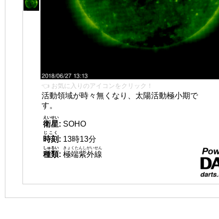
👈 お気に入りのアイコンをクリック！
活動領域が時々無くなり、太陽活動極小期で
す。
えいせい
衛星
:
SOHO
じこく
時刻
:
13時13分
しゅるい
きょくたんしがいせん
種類
:
極端紫外線