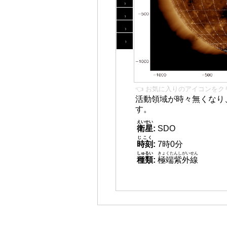
👈 お気に入りのアイコンをク
活動領域が時々無くなり
す。
えいせい
衛星
:
SDO
じこく
時刻
:
7時0分
しゅるい
きょくたんしがいせん
種類
:
極端紫外線