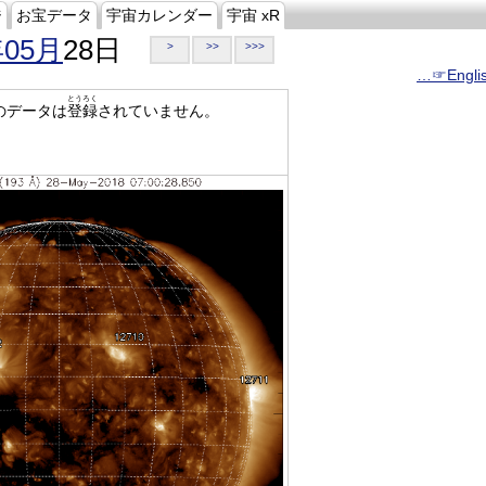
ジ
お宝データ
宇宙カレンダー
宇宙 xR
年05月
28日
>
>>
>>>
…☞Engli
とうろく
のデータは
登録
されていません。