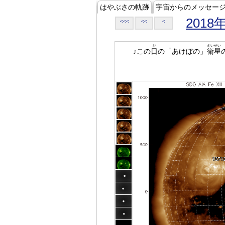
はやぶさの軌跡
宇宙からのメッセー
2018
<<<
<<
<
ひ
えいせい
♪この
日
の「あけぼの」
衛星