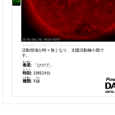
👈 お気に入りのアイコンをクリック！
活動領域が時々無くなり、太陽活動極小期で
す。
えいせい
衛星
:
「ひので」
じこく
時刻
:
18時24分
しゅるい
せん
種類
:
X
線