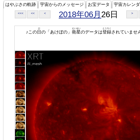
はやぶさの軌跡
宇宙からのメッセージ
お宝データ
宇宙カレンダ
2018年06月
26日
<<<
<<
<
>
ひ
えいせい
とうろく
♪この
日
の「あけぼの」
衛星
のデータは
登録
されていませ