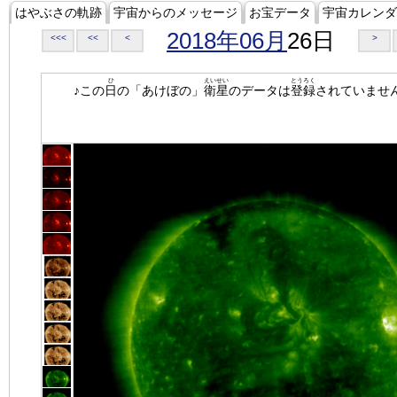
はやぶさの軌跡
宇宙からのメッセージ
お宝データ
宇宙カレンダ
2018年06月
26日
<<<
<<
<
>
ひ
えいせい
とうろく
♪この
日
の「あけぼの」
衛星
のデータは
登録
されていませ