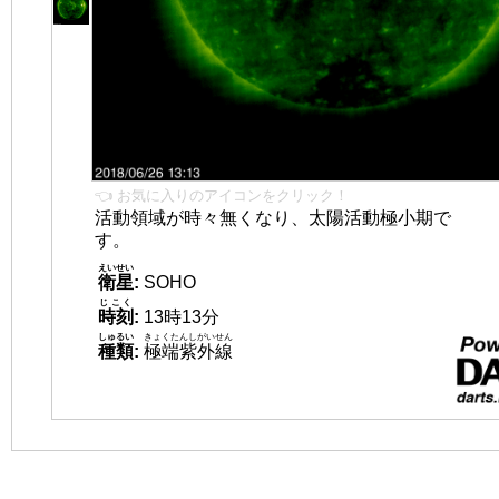
👈 お気に入りのアイコンをクリック！
活動領域が時々無くなり、太陽活動極小期で
す。
えいせい
衛星
:
SOHO
じこく
時刻
:
13時13分
しゅるい
きょくたんしがいせん
種類
:
極端紫外線