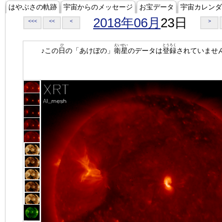
はやぶさの軌跡
宇宙からのメッセージ
お宝データ
宇宙カレンダ
2018年06月
23日
<<<
<<
<
>
ひ
えいせい
とうろく
♪この
日
の「あけぼの」
衛星
のデータは
登録
されていませ