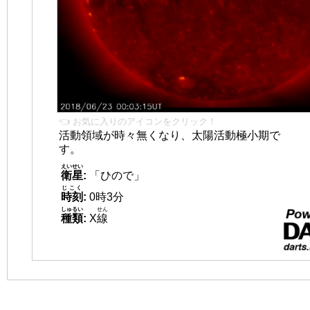
👈 お気に入りのアイコンをクリック！
活動領域が時々無くなり、太陽活動極小期で
す。
えいせい
衛星
:
「ひので」
じこく
時刻
:
0時3分
しゅるい
せん
種類
:
X
線