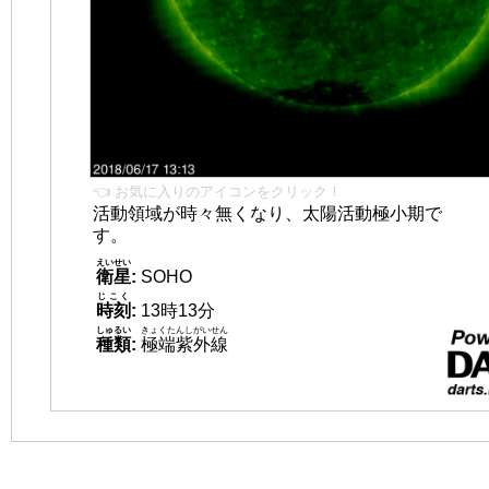
👈 お気に入りのアイコンをクリック！
活動領域が時々無くなり、太陽活動極小期で
す。
えいせい
衛星
:
SOHO
じこく
時刻
:
13時13分
しゅるい
きょくたんしがいせん
種類
:
極端紫外線