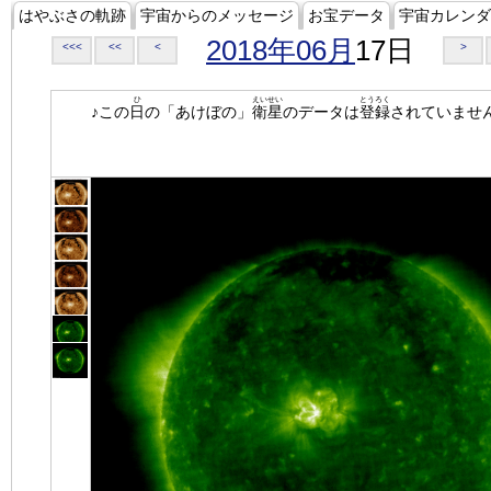
はやぶさの軌跡
宇宙からのメッセージ
お宝データ
宇宙カレンダ
2018年06月
17日
<<<
<<
<
>
ひ
えいせい
とうろく
♪この
日
の「あけぼの」
衛星
のデータは
登録
されていませ