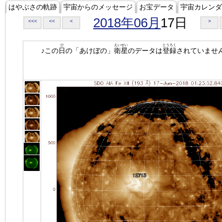
はやぶさの軌跡
宇宙からのメッセージ
お宝データ
宇宙カレンダ
2018年06月
17日
<<<
<<
<
>
ひ
えいせい
とうろく
♪この
日
の「あけぼの」
衛星
のデータは
登録
されていませ