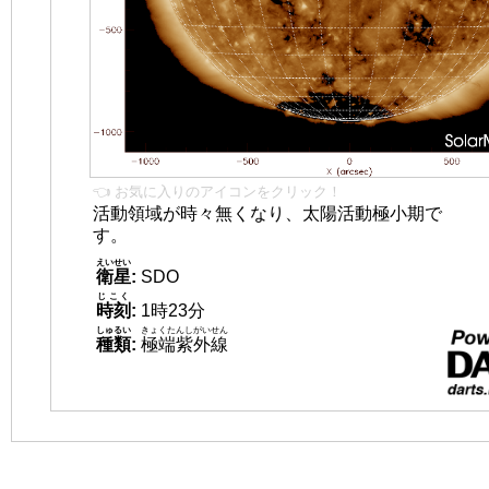
👈 お気に入りのアイコンをクリック！
活動領域が時々無くなり、太陽活動極小期で
す。
えいせい
衛星
:
SDO
じこく
時刻
:
1時23分
しゅるい
きょくたんしがいせん
種類
:
極端紫外線