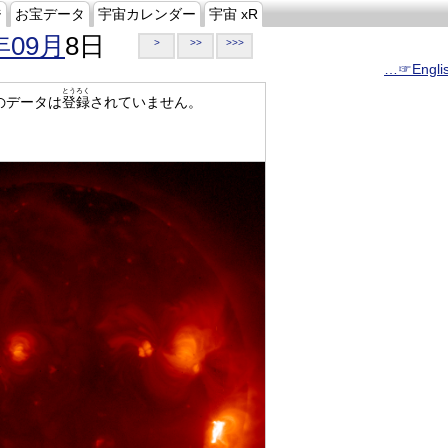
ジ
お宝データ
宇宙カレンダー
宇宙 xR
年09月
8日
>
>>
>>>
…☞Engli
とうろく
のデータは
登録
されていません。