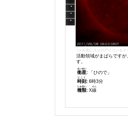
👈 お気に入りのアイコンをク
活動領域がまばらですが
す。
えいせい
衛星
:
「ひので」
じこく
時刻
:
6時3分
しゅるい
せん
種類
:
X
線