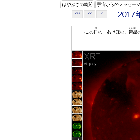
はやぶさの軌跡
宇宙からのメッセー
2017
<<<
<<
<
ひ
えいせい
♪この
日
の「あけぼの」
衛星