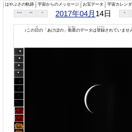
はやぶさの軌跡
宇宙からのメッセージ
お宝データ
宇宙カレンダ
2017年04月
14日
<<<
<<
<
>
ひ
えいせい
とうろく
♪この
日
の「あけぼの」
衛星
のデータは
登録
されていませ