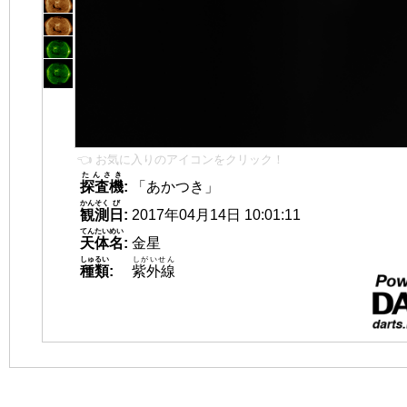
👈 お気に入りのアイコンをクリック！
たんさき
探査機
:
「あかつき」
かんそく
び
観測
日
:
2017年04月14日 10:01:11
てんたいめい
天体名
:
金星
しゅるい
しがいせん
種類
:
紫外線