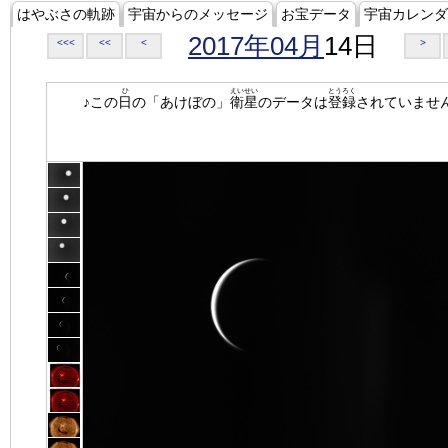
はやぶさの軌跡
宇宙からのメッセージ
お宝データ
宇宙カレンダ
2017年04月
14日
<<<
<<
<
>
ひ
えいせい
とうろく
♪この
日
の「あけぼの」
衛星
のデータは
登録
されていませ