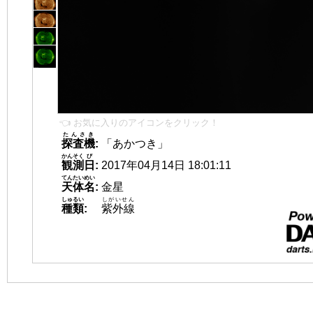
👈 お気に入りのアイコンをクリック！
たんさき
探査機
:
「あかつき」
かんそく
び
観測
日
:
2017年04月14日 18:01:11
てんたいめい
天体名
:
金星
しゅるい
しがいせん
種類
:
紫外線