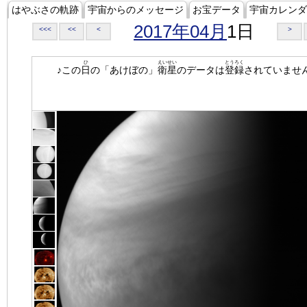
はやぶさの軌跡
宇宙からのメッセージ
お宝データ
宇宙カレンダ
2017年04月
1日
<<<
<<
<
>
ひ
えいせい
とうろく
♪この
日
の「あけぼの」
衛星
のデータは
登録
されていませ