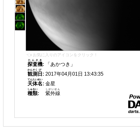
👈 お気に入りのアイコンをクリック！
たんさき
探査機
:
「あかつき」
かんそく
び
観測
日
:
2017年04月01日 13:43:35
てんたいめい
天体名
:
金星
しゅるい
しがいせん
種類
:
紫外線