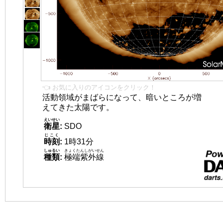
👈 お気に入りのアイコンをクリック！
活動領域がまばらになって、暗いところが増
えてきた太陽です。
えいせい
衛星
:
SDO
じこく
時刻
:
1時31分
しゅるい
きょくたんしがいせん
種類
:
極端紫外線