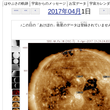
はやぶさの軌跡
宇宙からのメッセージ
お宝データ
宇宙カレンダ
2017年04月
1日
<<<
<<
<
>
ひ
えいせい
とうろく
♪この
日
の「あけぼの」
衛星
のデータは
登録
されていませ