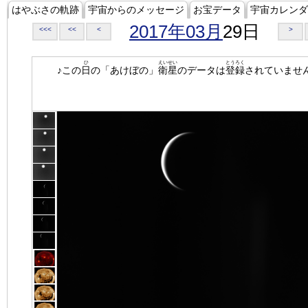
はやぶさの軌跡
宇宙からのメッセージ
お宝データ
宇宙カレンダ
2017年03月
29日
<<<
<<
<
>
ひ
えいせい
とうろく
♪この
日
の「あけぼの」
衛星
のデータは
登録
されていませ