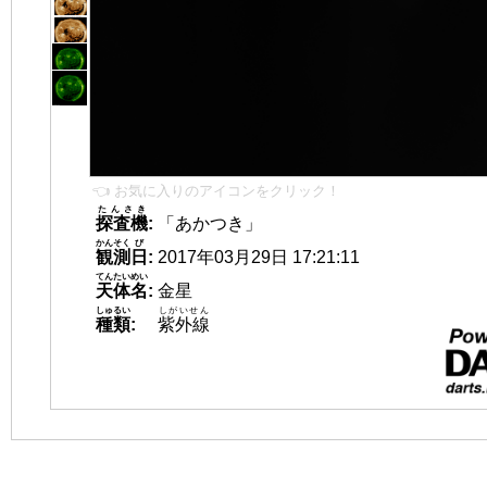
👈 お気に入りのアイコンをクリック！
たんさき
探査機
:
「あかつき」
かんそく
び
観測
日
:
2017年03月29日 17:21:11
てんたいめい
天体名
:
金星
しゅるい
しがいせん
種類
:
紫外線