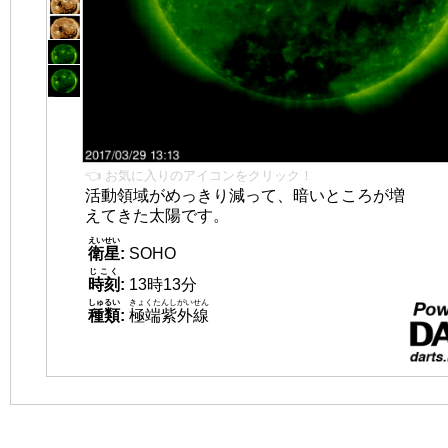
👈 お気に入りのアイコンをクリック！
活動領域がめっきり減って、暗いところが増
えてきた太陽です。
えいせい
衛星
:
SOHO
じこく
時刻
:
13時13分
しゅるい
きょくたんしがいせん
種類
:
極端紫外線