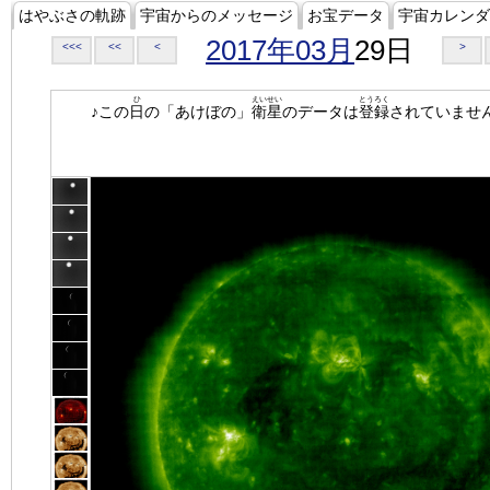
はやぶさの軌跡
宇宙からのメッセージ
お宝データ
宇宙カレンダ
2017年03月
29日
<<<
<<
<
>
ひ
えいせい
とうろく
♪この
日
の「あけぼの」
衛星
のデータは
登録
されていませ