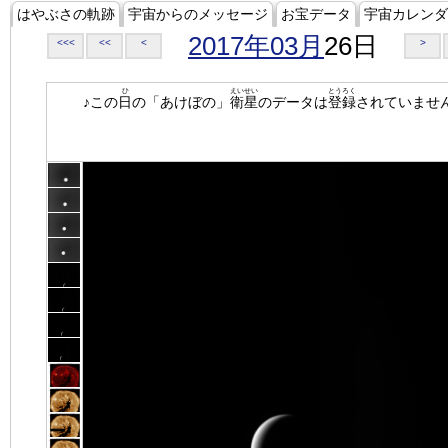
はやぶさの軌跡
宇宙からのメッセージ
お宝データ
宇宙カレンダ
2017年03月
26日
<<<
<<
<
>
ひ
えいせい
とうろく
♪この
日
の「あけぼの」
衛星
のデータは
登録
されていませ