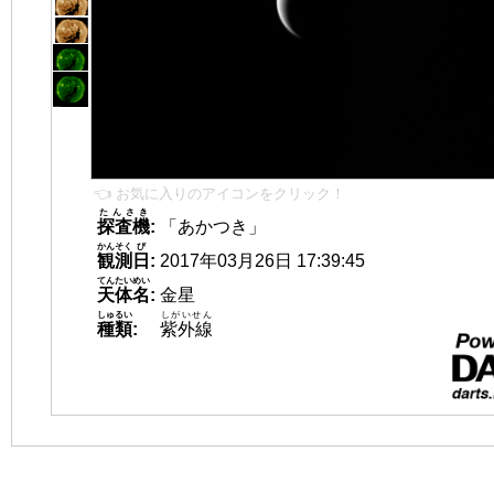
👈 お気に入りのアイコンをクリック！
たんさき
探査機
:
「あかつき」
かんそく
び
観測
日
:
2017年03月26日 17:39:45
てんたいめい
天体名
:
金星
しゅるい
しがいせん
種類
:
紫外線