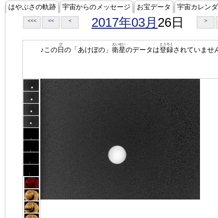
はやぶさの軌跡
宇宙からのメッセージ
お宝データ
宇宙カレンダ
2017年03月
26日
<<<
<<
<
>
ひ
えいせい
とうろく
♪この
日
の「あけぼの」
衛星
のデータは
登録
されていませ