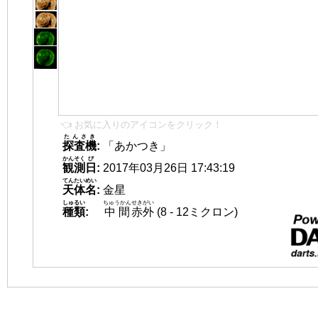
👈 お気に入りのアイコンをクリック！
たんさき
探査機
:
「あかつき」
かんそく
び
観測
日
:
2017年03月26日 17:43:19
てんたいめい
天体名
:
金星
しゅるい
ちゅうかん
せきがい
種類
:
中間
赤外
(8 - 12ミクロン)