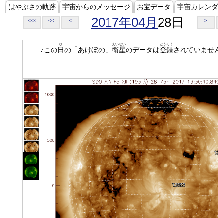
はやぶさの軌跡
宇宙からのメッセージ
お宝データ
宇宙カレンダ
2017年04月
28日
<<<
<<
<
>
ひ
えいせい
とうろく
♪この
日
の「あけぼの」
衛星
のデータは
登録
されていませ