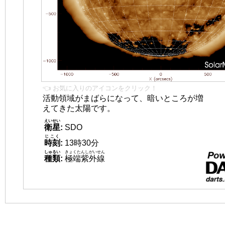
👈 お気に入りのアイコンをクリック！
活動領域がまばらになって、暗いところが増
えてきた太陽です。
えいせい
衛星
:
SDO
じこく
時刻
:
13時30分
しゅるい
きょくたんしがいせん
種類
:
極端紫外線