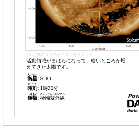
👈 お気に入りのアイコンをクリック！
活動領域がまばらになって、暗いところが増
えてきた太陽です。
えいせい
衛星
:
SDO
じこく
時刻
:
1時30分
しゅるい
きょくたんしがいせん
種類
:
極端紫外線