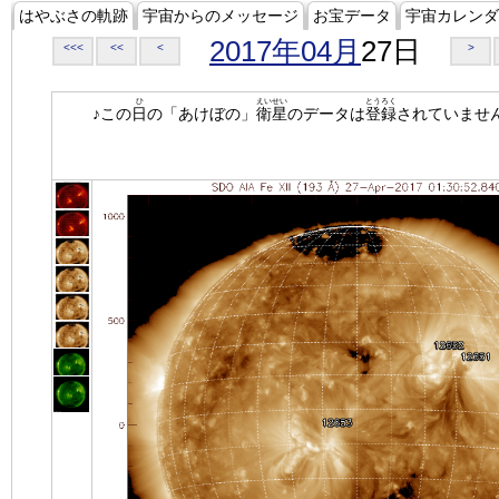
はやぶさの軌跡
宇宙からのメッセージ
お宝データ
宇宙カレンダ
2017年04月
27日
<<<
<<
<
>
ひ
えいせい
とうろく
♪この
日
の「あけぼの」
衛星
のデータは
登録
されていませ