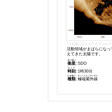
👈 お気に入りのアイコンをク
活動領域がまばらになっ
えてきた太陽です。
えいせい
衛星
:
SDO
じこく
時刻
:
1時30分
しゅるい
きょくたんしがいせん
種類
:
極端紫外線