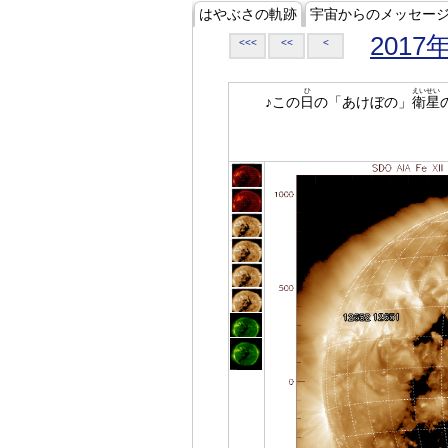
はやぶさの軌跡
宇宙からのメッセー
2017
<<<
<<
<
ひ
えいせい
♪この
日
の「あけぼの」
衛星