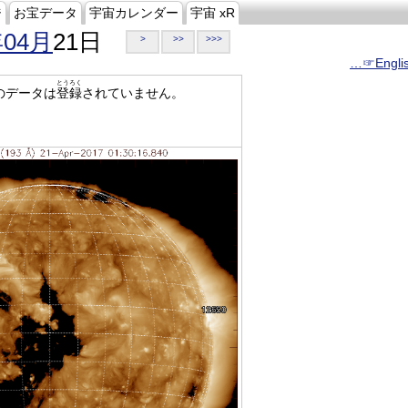
ジ
お宝データ
宇宙カレンダー
宇宙 xR
年04月
21日
>
>>
>>>
…☞Engli
とうろく
のデータは
登録
されていません。