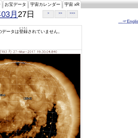
ジ
お宝データ
宇宙カレンダー
宇宙 xR
年03月
27日
>
>>
>>>
…☞Engli
とうろく
のデータは
登録
されていません。