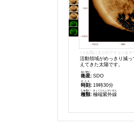
👈 お気に入りのアイコンをク
活動領域がめっきり減っ
えてきた太陽です。
えいせい
衛星
:
SDO
じこく
時刻
:
19時30分
しゅるい
きょくたんしがいせん
種類
:
極端紫外線