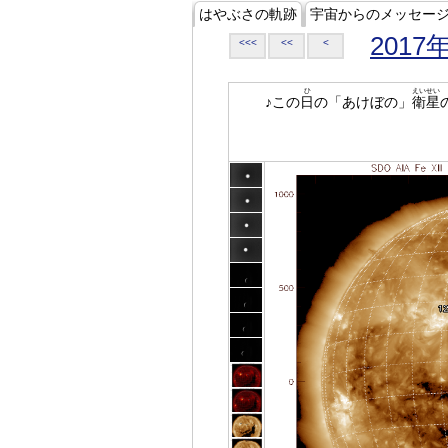
はやぶさの軌跡
宇宙からのメッセー
2017
<<<
<<
<
ひ
えいせい
♪この
日
の「あけぼの」
衛星