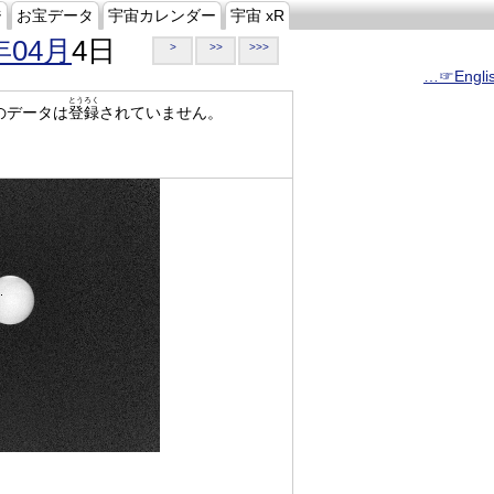
ジ
お宝データ
宇宙カレンダー
宇宙 xR
年04月
4日
>
>>
>>>
…☞Engli
とうろく
のデータは
登録
されていません。