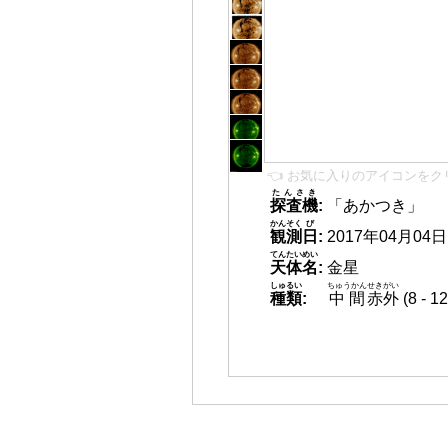
👈 お気に入りのアイコンをク
たんさき
探査機
:
「あかつき」
かんそく
び
観測
日
:
2017年04月04日 0
てんたいめい
天体名
:
金星
しゅるい
ちゅうかん
せきがい
種類
:
中間
赤外
(8 -