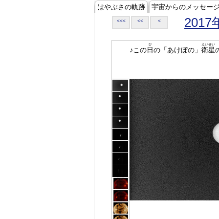
はやぶさの軌跡
宇宙からのメッセー
2017
<<<
<<
<
ひ
えいせい
♪この
日
の「あけぼの」
衛星