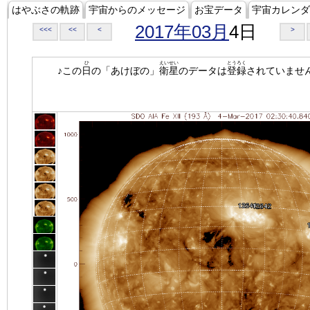
はやぶさの軌跡
宇宙からのメッセージ
お宝データ
宇宙カレンダ
2017年03月
4日
<<<
<<
<
>
ひ
えいせい
とうろく
♪この
日
の「あけぼの」
衛星
のデータは
登録
されていませ