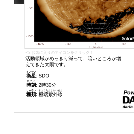
👈 お気に入りのアイコンをクリック！
活動領域がめっきり減って、暗いところが増
えてきた太陽です。
えいせい
衛星
:
SDO
じこく
時刻
:
2時30分
しゅるい
きょくたんしがいせん
種類
:
極端紫外線