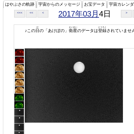
はやぶさの軌跡
宇宙からのメッセージ
お宝データ
宇宙カレンダ
2017年03月
4日
<<<
<<
<
>
ひ
えいせい
とうろく
♪この
日
の「あけぼの」
衛星
のデータは
登録
されていませ