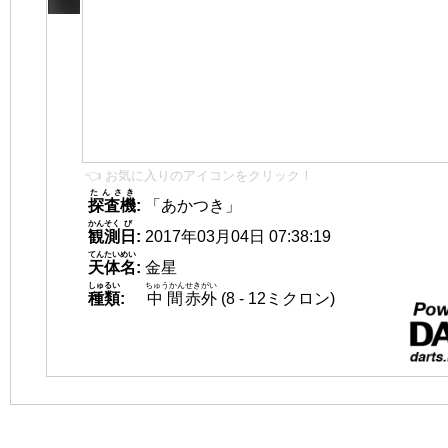
👈 お気に入りのアイコンをクリック！
たんさき
探査機
:
「あかつき」
かんそく
び
観測
日
:
2017年03月04日 07:38:19
てんたいめい
天体名
:
金星
しゅるい
ちゅうかん
せきがい
種類
:
中間
赤外
(8 - 12ミクロン)