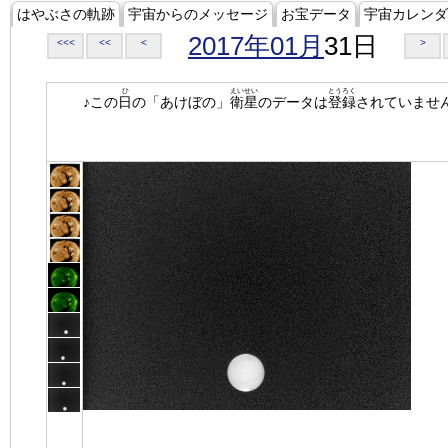
はやぶさの軌跡
宇宙からのメッセージ
お宝データ
宇宙カレンダ
2017年01月
31日
<<<
<<
<
>
ひ
えいせい
とうろく
♪この
日
の「あけぼの」
衛星
のデータは
登録
されていませ