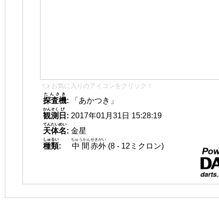
👈 お気に入りのアイコンをクリック！
たんさき
探査機
:
「あかつき」
かんそく
び
観測
日
:
2017年01月31日 15:28:19
てんたいめい
天体名
:
金星
しゅるい
ちゅうかん
せきがい
種類
:
中間
赤外
(8 - 12ミクロン)