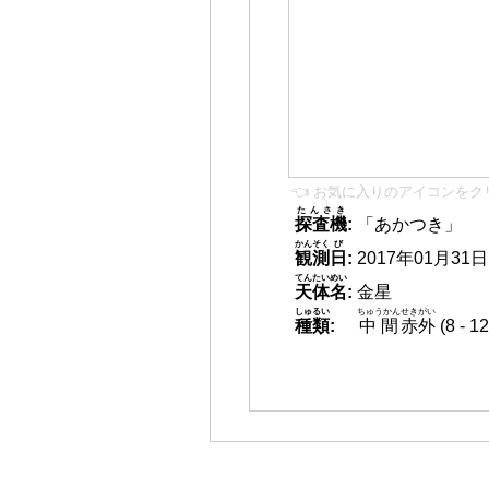
👈 お気に入りのアイコンをク
たんさき
探査機
:
「あかつき」
かんそく
び
観測
日
:
2017年01月31日 0
てんたいめい
天体名
:
金星
しゅるい
ちゅうかん
せきがい
種類
:
中間
赤外
(8 -