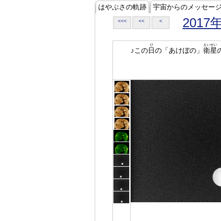
はやぶさの軌跡
宇宙からのメッセー
2017
<<<
<<
<
ひ
えいせい
♪この
日
の「あけぼの」
衛星