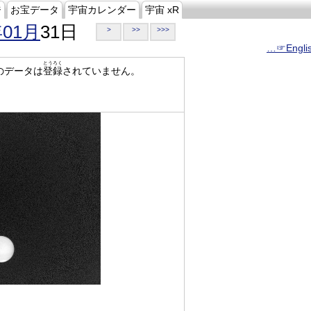
ジ
お宝データ
宇宙カレンダー
宇宙 xR
年01月
31日
>
>>
>>>
…☞Engli
とうろく
のデータは
登録
されていません。