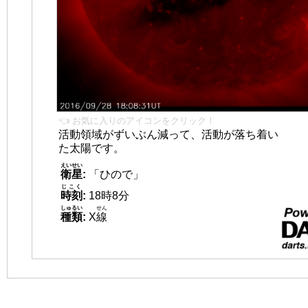
👈 お気に入りのアイコンをクリック！
活動領域がずいぶん減って、活動が落ち着い
た太陽です。
えいせい
衛星
:
「ひので」
じこく
時刻
:
18時8分
しゅるい
せん
種類
:
X
線