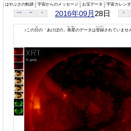
はやぶさの軌跡
宇宙からのメッセージ
お宝データ
宇宙カレンダ
2016年09月
28日
<<<
<<
<
>
ひ
えいせい
とうろく
♪この
日
の「あけぼの」
衛星
のデータは
登録
されていませ