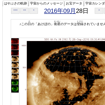
はやぶさの軌跡
宇宙からのメッセージ
お宝データ
宇宙カレンダ
2016年09月
28日
<<<
<<
<
>
ひ
えいせい
とうろく
♪この
日
の「あけぼの」
衛星
のデータは
登録
されていませ