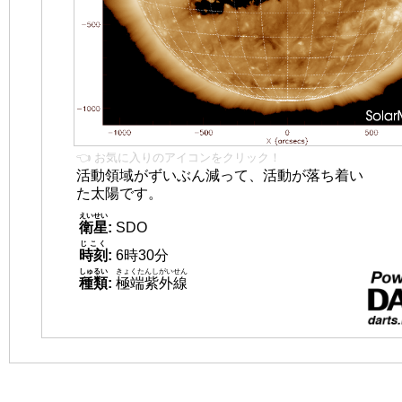
👈 お気に入りのアイコンをクリック！
活動領域がずいぶん減って、活動が落ち着い
た太陽です。
えいせい
衛星
:
SDO
じこく
時刻
:
6時30分
しゅるい
きょくたんしがいせん
種類
:
極端紫外線