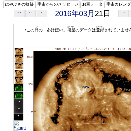
はやぶさの軌跡
宇宙からのメッセージ
お宝データ
宇宙カレンダ
2016年03月
21日
<<<
<<
<
>
ひ
えいせい
とうろく
♪この
日
の「あけぼの」
衛星
のデータは
登録
されていませ