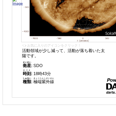
👈 お気に入りのアイコンをクリック！
活動領域が少し減って、活動が落ち着いた太
陽です。
えいせい
衛星
:
SDO
じこく
時刻
:
18時43分
しゅるい
きょくたんしがいせん
種類
:
極端紫外線