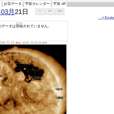
ジ
お宝データ
宇宙カレンダー
宇宙 xR
年03月
21日
>
>>
>>>
…☞Engli
とうろく
のデータは
登録
されていません。