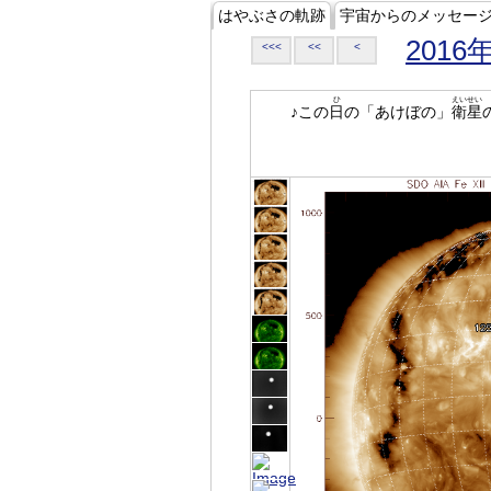
はやぶさの軌跡
宇宙からのメッセー
2016
<<<
<<
<
ひ
えいせい
♪この
日
の「あけぼの」
衛星