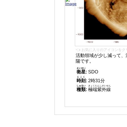
👈 お気に入りのアイコンをク
活動領域が少し減って、
陽です。
えいせい
衛星
:
SDO
じこく
時刻
:
2時31分
しゅるい
きょくたんしがいせん
種類
:
極端紫外線