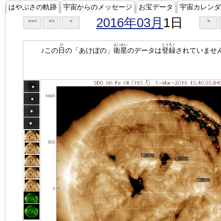
はやぶさの軌跡
宇宙からのメッセージ
お宝データ
宇宙カレンダ
2016年03月
1日
<<<
<<
<
>
ひ
えいせい
とうろく
♪この
日
の「あけぼの」
衛星
のデータは
登録
されていませ