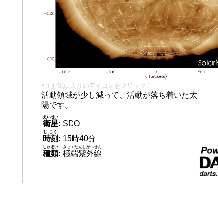
👈 お気に入りのアイコンをクリック！
活動領域が少し減って、活動が落ち着いた太
陽です。
えいせい
衛星
:
SDO
じこく
時刻
:
15時40分
しゅるい
きょくたんしがいせん
種類
:
極端紫外線