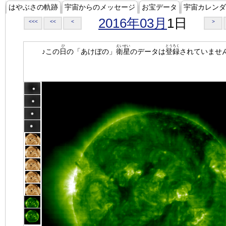
はやぶさの軌跡
宇宙からのメッセージ
お宝データ
宇宙カレンダ
2016年03月
1日
<<<
<<
<
>
ひ
えいせい
とうろく
♪この
日
の「あけぼの」
衛星
のデータは
登録
されていませ