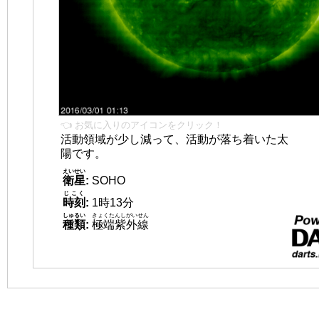
👈 お気に入りのアイコンをクリック！
活動領域が少し減って、活動が落ち着いた太
陽です。
えいせい
衛星
:
SOHO
じこく
時刻
:
1時13分
しゅるい
きょくたんしがいせん
種類
:
極端紫外線