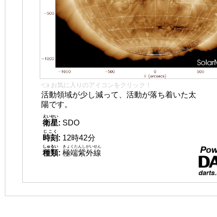
👈 お気に入りのアイコンをクリック！
活動領域が少し減って、活動が落ち着いた太
陽です。
えいせい
衛星
:
SDO
じこく
時刻
:
12時42分
しゅるい
きょくたんしがいせん
種類
:
極端紫外線