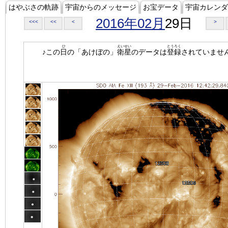
はやぶさの軌跡
宇宙からのメッセージ
お宝データ
宇宙カレンダ
2016年02月
29日
<<<
<<
<
>
ひ
えいせい
とうろく
♪この
日
の「あけぼの」
衛星
のデータは
登録
されていませ