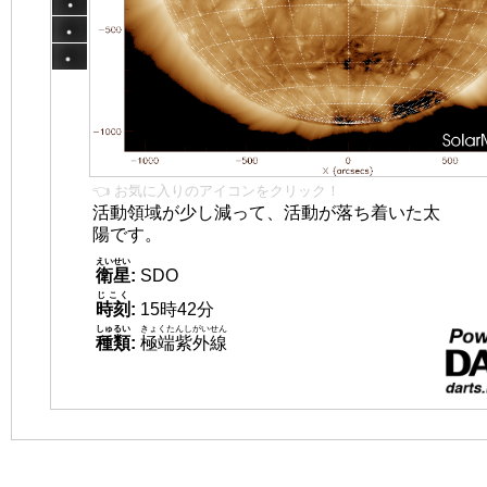
👈 お気に入りのアイコンをクリック！
活動領域が少し減って、活動が落ち着いた太
陽です。
えいせい
衛星
:
SDO
じこく
時刻
:
15時42分
しゅるい
きょくたんしがいせん
種類
:
極端紫外線