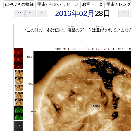
はやぶさの軌跡
宇宙からのメッセージ
お宝データ
宇宙カレンダ
2016年02月
28日
<<<
<<
<
>
ひ
えいせい
とうろく
♪この
日
の「あけぼの」
衛星
のデータは
登録
されていませ