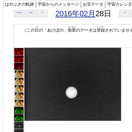
はやぶさの軌跡
宇宙からのメッセージ
お宝データ
宇宙カレンダ
2016年02月
28日
<<<
<<
<
>
ひ
えいせい
とうろく
♪この
日
の「あけぼの」
衛星
のデータは
登録
されていませ