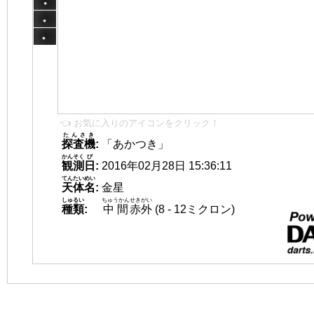
👈 お気に入りのアイコンをクリック！
たんさき
探査機
:
「あかつき」
かんそく
び
観測
日
:
2016年02月28日 15:36:11
てんたいめい
天体名
:
金星
しゅるい
ちゅうかん
せきがい
種類
:
中間
赤外
(8 - 12ミクロン)