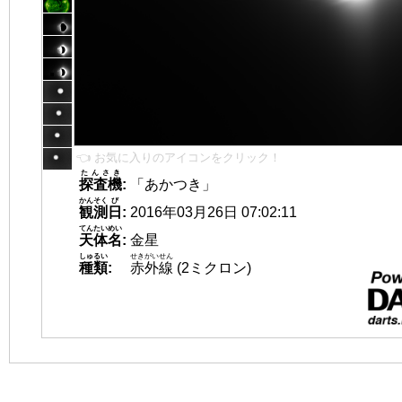
👈 お気に入りのアイコンをクリック！
たんさき
探査機
:
「あかつき」
かんそく
び
観測
日
:
2016年03月26日 07:02:11
てんたいめい
天体名
:
金星
しゅるい
せきがいせん
種類
:
赤外線
(2ミクロン)