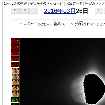
はやぶさの軌跡
宇宙からのメッセージ
お宝データ
宇宙カレンダ
2016年03月
26日
<<<
<<
<
>
ひ
えいせい
とうろく
♪この
日
の「あけぼの」
衛星
のデータは
登録
されていませ