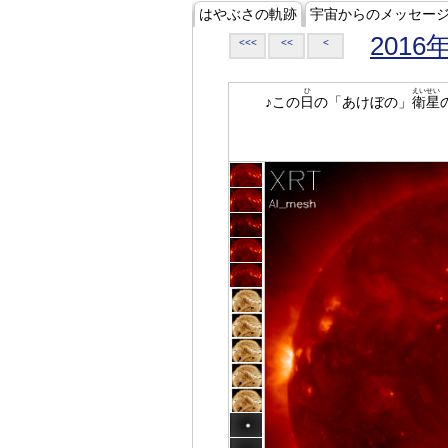
はやぶさの軌跡
宇宙からのメッセー
2016
<<<
<<
<
ひ
えいせい
♪この
日
の「あけぼの」
衛星