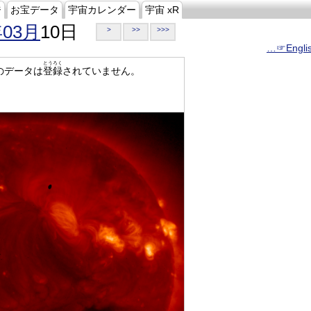
ジ
お宝データ
宇宙カレンダー
宇宙 xR
年03月
10日
>
>>
>>>
…☞Engli
とうろく
のデータは
登録
されていません。