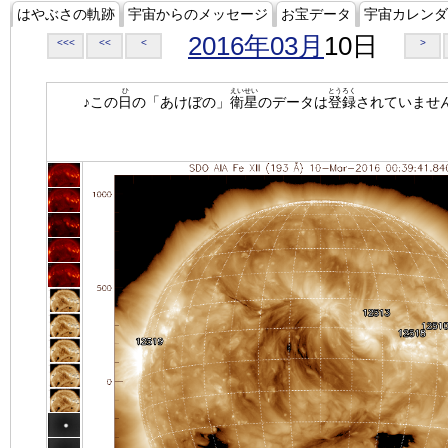
はやぶさの軌跡
宇宙からのメッセージ
お宝データ
宇宙カレンダ
2016年03月
10日
<<<
<<
<
>
ひ
えいせい
とうろく
♪この
日
の「あけぼの」
衛星
のデータは
登録
されていませ