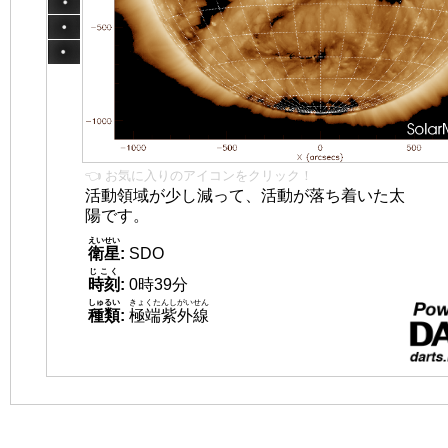
👈 お気に入りのアイコンをクリック！
活動領域が少し減って、活動が落ち着いた太
陽です。
えいせい
衛星
:
SDO
じこく
時刻
:
0時39分
しゅるい
きょくたんしがいせん
種類
:
極端紫外線