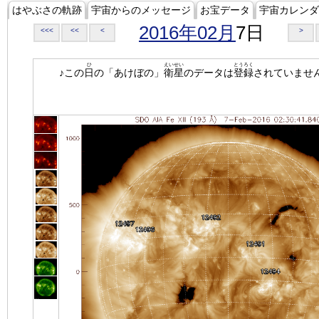
はやぶさの軌跡
宇宙からのメッセージ
お宝データ
宇宙カレンダ
2016年02月
7日
<<<
<<
<
>
ひ
えいせい
とうろく
♪この
日
の「あけぼの」
衛星
のデータは
登録
されていませ