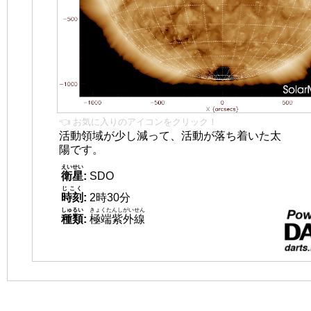
👈 お気に入りのアイコンをクリック！
活動領域が少し減って、活動が落ち着いた太
陽です。
えいせい
衛星
:
SDO
じこく
時刻
:
2時30分
しゅるい
きょくたんしがいせん
種類
:
極端紫外線